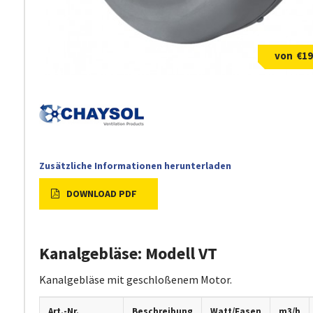
€
19
Zusätzliche Informationen herunterladen
DOWNLOAD PDF
Kanalgebläse: Modell VT
Kanalgebläse mit geschloßenem Motor.
Art.-Nr.
Beschreibung
Watt/Fasen
m3/h