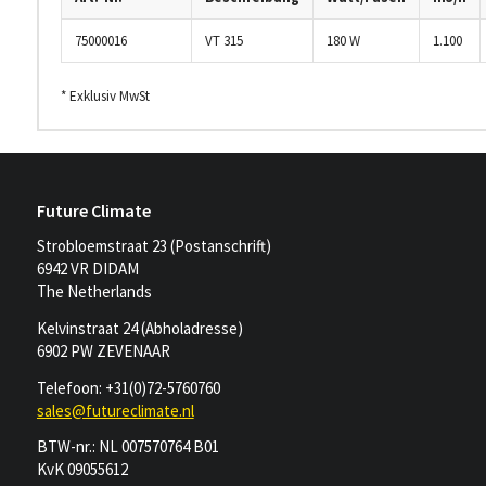
75000016
VT 315
180 W
1.100
* Exklusiv MwSt
Future Climate
Strobloemstraat 23 (Postanschrift)
6942 VR DIDAM
The Netherlands
Kelvinstraat 24 (Abholadresse)
6902 PW ZEVENAAR
Telefoon: +31(0)72-5760760
sales@futureclimate.nl
BTW-nr.: NL 007570764 B01
KvK 09055612