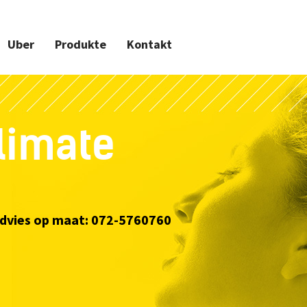
Uber
Produkte
Kontakt
limate
advies op maat: 072-5760760