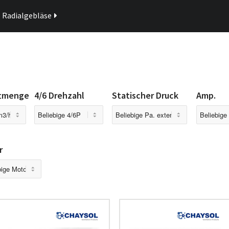
Radialgebläse
n
ftmenge
4/6 Drehzahl
Statischer Druck
Amp.
r