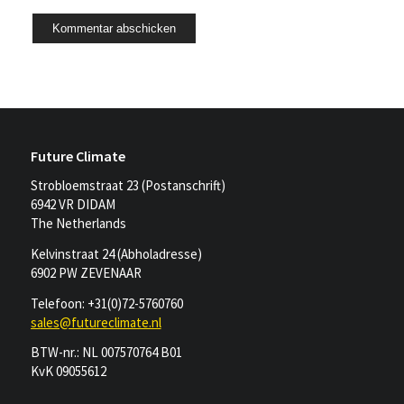
Future Climate
Strobloemstraat 23 (Postanschrift)
6942 VR DIDAM
The Netherlands
Kelvinstraat 24 (Abholadresse)
6902 PW ZEVENAAR
Telefoon: +31(0)72-5760760
sales@futureclimate.nl
BTW-nr.: NL 007570764 B01
KvK 09055612