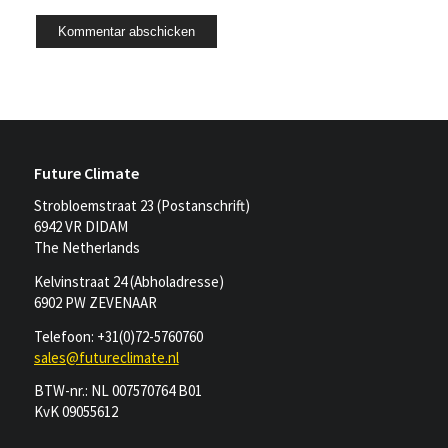
Future Climate
Strobloemstraat 23 (Postanschrift)
6942 VR DIDAM
The Netherlands
Kelvinstraat 24 (Abholadresse)
6902 PW ZEVENAAR
Telefoon: +31(0)72-5760760
sales@futureclimate.nl
BTW-nr.: NL 007570764 B01
KvK 09055612